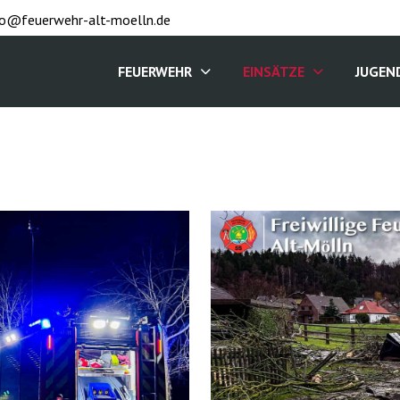
fo@feuerwehr-alt-moelln.de
FEUERWEHR
EINSÄTZE
JUGEN